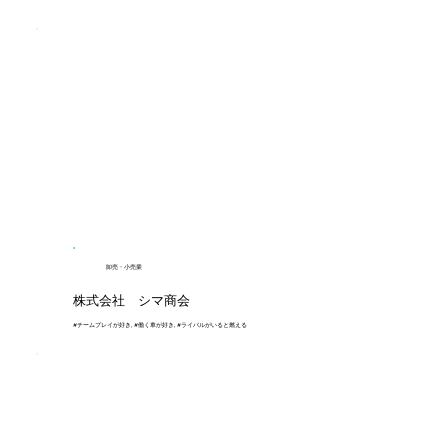
卸売・小売業
株式会社 シマ商会
#チームプレイが好き, #働く車が好き, #ライバルがいると燃える