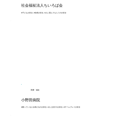
社会福祉法人ちいろば会
#子どもが好き, #自然が好き, #人に喜んでもらうのが好き
医療・福祉
小野田病院
#困っている人を助けるのが好き, #人と話すのが好き, #チームプレイが好き