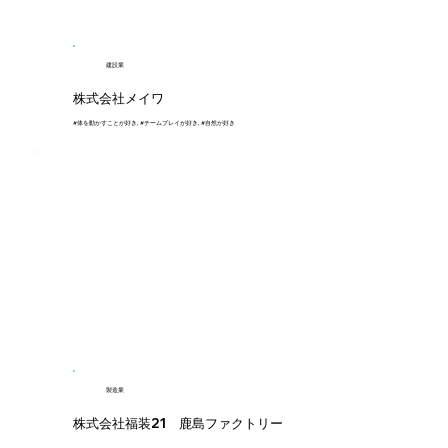
建設業
株式会社メイワ
#体を動かすことが好き, #チームプレイが好き, #自然が好き
製造業
株式会社福装21 鹿島ファクトリー