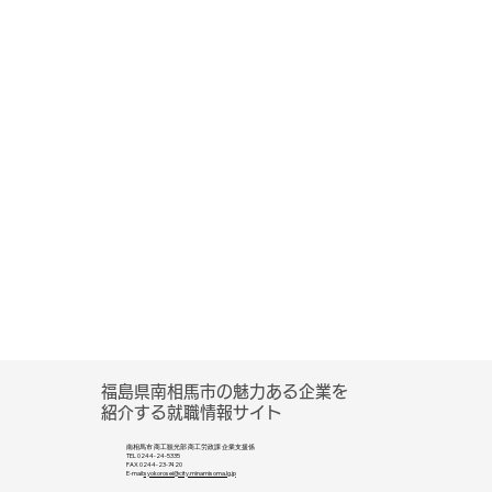
​福島県南相馬市の魅力ある企業を
紹介する就職情報サイト
南相馬市 商工観光部 商工労政課 企業支援係
TEL 0244-24-5335
FAX 0244-23-7420
E-mail:
syokorosei@city.minamisoma.lg.jp