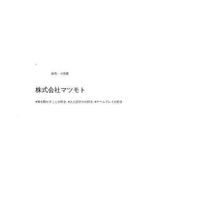
卸売・小売業
株式会社マツモト
#体を動かすことが好き, #人と話すのが好き, #チームプレイが好き