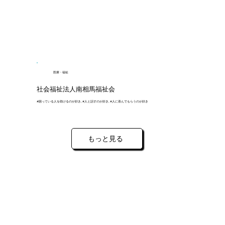
医療・福祉
社会福祉法人南相馬福祉会
#困っている人を助けるのが好き, #人と話すのが好き, #人に喜んでもらうのが好き
もっと見る