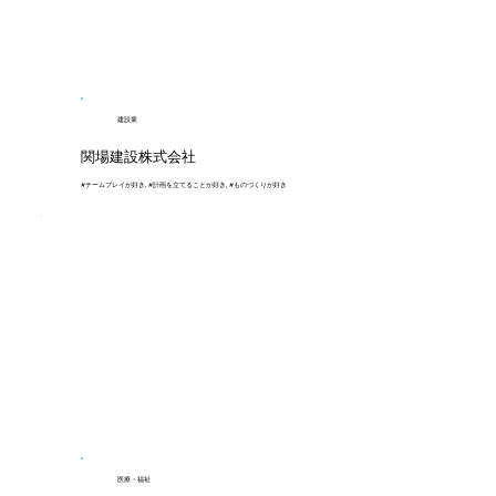
建設業
関場建設株式会社
#チームプレイが好き, #計画を立てることが好き, #ものづくりが好き
医療・福祉