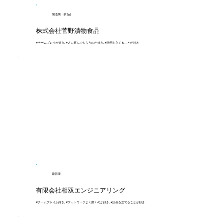
製造業（食品）
株式会社菅野漬物食品
#チームプレイが好き, #人に喜んでもらうのが好き, #計画を立てることが好き
建設業
有限会社相双エンジニアリング
#チームプレイが好き, #フットワークよく動くのが好き, #計画を立てることが好き