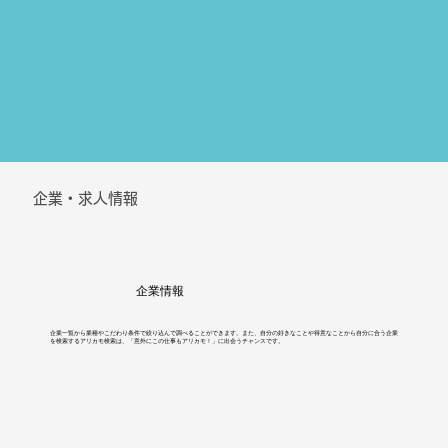
​企業・求人情報
​企業情報
企業一覧から業種やこだわり条件で絞り込んで調べることができます。また、自分の好きなことや得意なことから自分に合う企業
を検索するアリカモ検索は、「意外にこの仕事もアリカモ！」に出会うチャンスです。