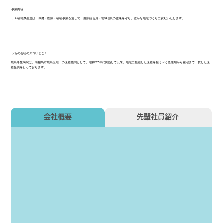
事業内容
ＪＡ福島厚生連は、保健・医療・福祉事業を通して、農家組合員・地域住民の健康を守り、豊かな地域づくりに貢献いたします。
うちの会社のスゴいとこ！
鹿島厚生病院は、南相馬市鹿島区唯一の医療機関として、昭和27年に開院して以来、地域に根差した医療を担うべく急性期から在宅まで一貫した医
療提供を行っております。
会社概要
先輩社員紹介