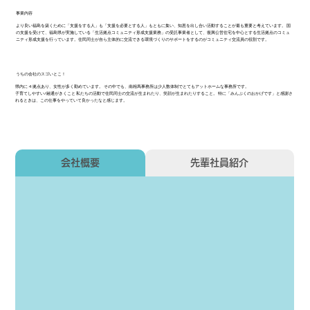
事業内容
より良い福島を築くために「支援をする人」も「支援を必要とする人」もともに集い、知恵を出し合い活動することが最も重要と考えています。 国
の支援を受けて、福島県が実施している「生活拠点コミュニティ形成支援業務」の受託事業者として、復興公営住宅を中心とする生活拠点のコミュ
ニティ形成支援を行っています。住民同士が自ら主体的に交流できる環境づくりのサポートをするのがコミュニティ交流員の役割です。
うちの会社のスゴいとこ！
県内に 4 拠点あり、女性が多く勤めています。 その中でも、南相馬事務所は少人数体制でとてもアットホームな事務所です。
子育てしやすい/融通がきくこと 私たちの活動で住民同士の交流が生まれたり、笑顔が生まれたりすること。 特に「みんぷくのおかげです」と感謝さ
れるときは、この仕事をやっていて良かったなと感じます。
会社概要
先輩社員紹介