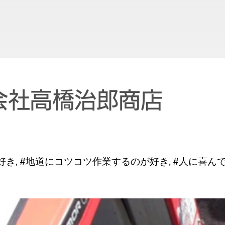
会社高橋治郎商店
好き, #地道にコツコツ作業するのが好き, #人に喜ん