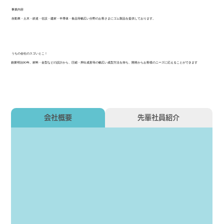
事業内容
自動車・土木・鉄道・住設・建材・半導体・食品等幅広い分野のお客さまにゴム製品を提供しております。
うちの会社のスゴいとこ！
創業明治30年。材料・金型などの設計から、圧縮・押出成形等の幅広い成型方法を持ち、開発からお客様のニーズに応えることができます
会社概要
先輩社員紹介