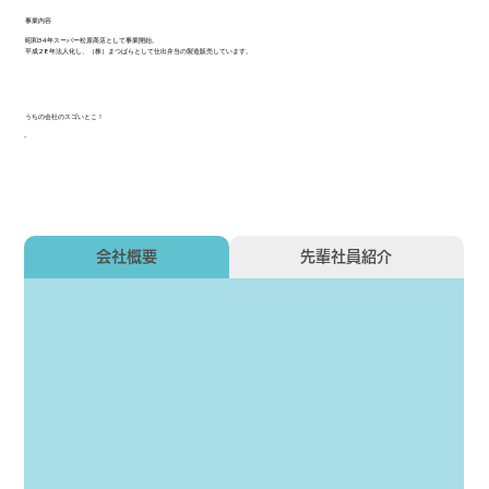
事業内容
昭和34年スーパー松原商店として事業開始。
平成28年法人化し、（株）まつばらとして仕出弁当の製造販売しています。
うちの会社のスゴいとこ！
-
会社概要
先輩社員紹介