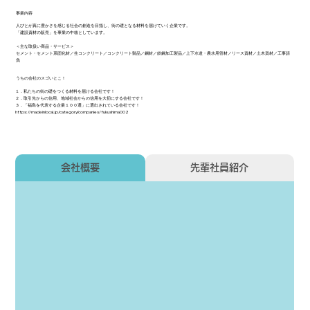
事業内容
人びとが真に豊かさを感じる社会の創造を目指し、街の礎となる材料を届けていく企業です。
「建設資材の販売」を事業の中核としています。
＜主な取扱い商品・サービス＞
セメント・セメント系固化材／生コンクリート／コンクリート製品／鋼材／鉄鋼加工製品／上下水道・農水用管材／リース資材／土木資材／工事請
負
うちの会社のスゴいとこ！
１．私たちの街の礎をつくる材料を届ける会社です！
２．取引先からの信用、地域社会からの信用を大切にする会社です！
３．「福島を代表する企業１００選」に選出されている会社です！
https://madeinlocal.jp/category/companies/fukushima002
会社概要
先輩社員紹介