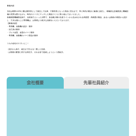
事業内容
当社は昭和48年に横山製作所として創立して以来、工製作所となった現在に至るまで、常に時代の動きに敏感に反応し、積極的な設備投資と機械設
備の充実を図りながら、時代のニーズにマッチした製品づくりに取り組んでまいりました。
各種精密機械部品加工、治具加工といった分野で、多品種少量の生産ラインから生み出される高密度・高精度の製品、あるいは独自の発想から設計
し、工夫を凝らした専用機は、お客様より絶大な信頼をいただいております。
【事業内容】
・専用機、自動機の設計・製作
・治工具の製作
・プレス金型、金型のパーツ製作
・専用機、自動機のパーツ部品の製作
うちの会社のスゴいとこ！
・設計から加工、組立まで行える一貫した生産。
・お客様の要望に対する対応力、それを皆で達成しようという団結力。
会社概要
先輩社員紹介