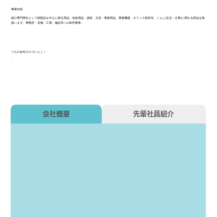
事業内容
紙の専門商社として紙製品を中心に衛生用品、包装用品・資材、文具・事務用品、事務機器、オフィス家具等、くらし(生活・仕事)に関わる商品を取
扱います。事務所・店舗・工場・施設等への卸売事業。
うちの会社のスゴいとこ！
-
会社概要
先輩社員紹介