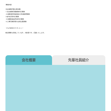
事業内容
社会保険労務士業全般
1.社会保険労働保険代行業務
2.就業規則等諸規定の作成指導業務
3.給与計算代行業務
4.各種助成金申請代行業務
5.人事労務管理の企画立案業務
うちの会社のスゴいとこ！
独立開業を目指している方、大歓迎です。応援いたします。
会社概要
先輩社員紹介