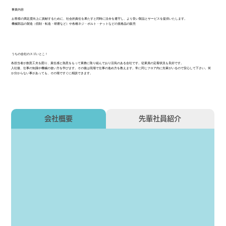
事業内容
お客様の満足度向上に貢献するために、社会的責任を果たすと同時に法令を遵守し、より良い製品とサービスを提供いたします。
機械部品の製造（切削・転造・研磨など）や各種ネジ・ボルト・ナットなどの規格品の販売
うちの会社のスゴいとこ！
各担当者が創意工夫を図り、責任感と熱意をもって業務に取り組んでおり活気のある会社です。従業員の定着状況も良好です。
入社後、仕事の知識や機械の使い方を学びます。その後は現場で仕事の進め方を教えます。常に同じフロア内に先輩がいるので安心して下さい。何
か分からない事があっても、その場ですぐに相談できます。
会社概要
先輩社員紹介