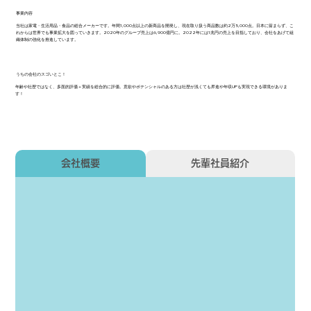
事業内容
当社は家電・生活用品・食品の総合メーカーです。年間1,000点以上の新商品を開発し、現在取り扱う商品数は約2万5,000点。日本に留まらず、こ
れからは世界でも事業拡大を図っていきます。2020年のグループ売上は6,900億円に。2022年には1兆円の売上を目指しており、会社をあげて組
織体制の強化を推進しています。
うちの会社のスゴいとこ！
年齢や社歴ではなく、多面的評価＋実績を総合的に評価。意欲やポテンシャルのある方は社歴が浅くても昇進や年収UPも実現できる環境がありま
す！
会社概要
先輩社員紹介